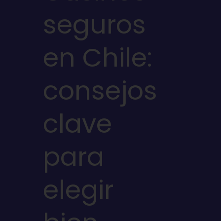
seguros
en Chile:
consejos
clave
para
elegir