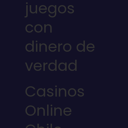
juegos
con
dinero de
verdad
Casinos
Online