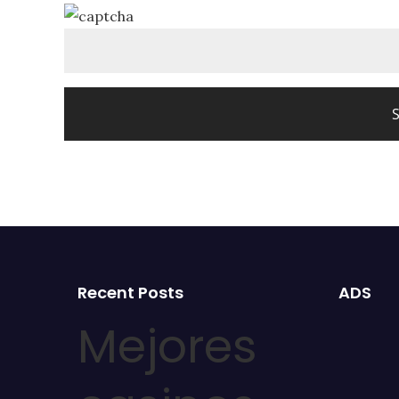
Recent Posts
ADS
Mejores