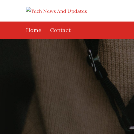
Skip
to
content
Home
Contact