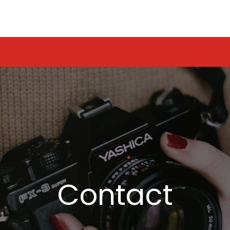
Contact