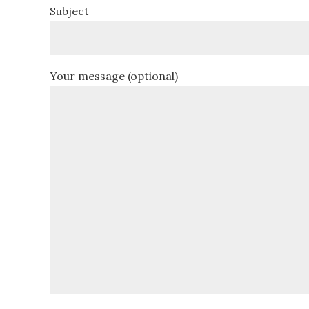
Subject
Your message (optional)