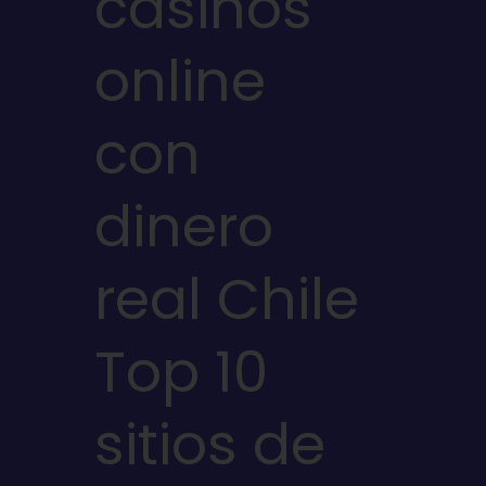
casinos
online
con
dinero
real Chile
Top 10
sitios de